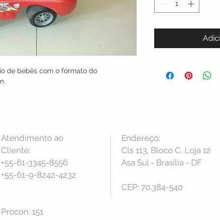
Adic
eio de bebês com o formato do 
n.
Atendimento ao
Endereço:
Cliente:
Cls 113, Bloco C, Loja 12
+55-61-3345-8556
Asa Sul - Brasília - DF
+55-61-9-8242-4232
CEP: 70.384-540
Procon: 151