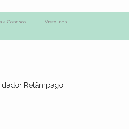
ale Conosco
Visite-nos
Andador Relâmpago