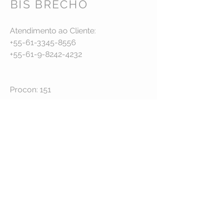
BIS BRECHÓ
Atendimento ao Cliente:
+55-61-3345-8556
+55-61-9-8242-4232
Procon: 151
Endereço:
Cls 113, Bloco C, Loja 12
Asa Sul - Brasília - DF
CEP:
70.384-540
STAY CONNECTED